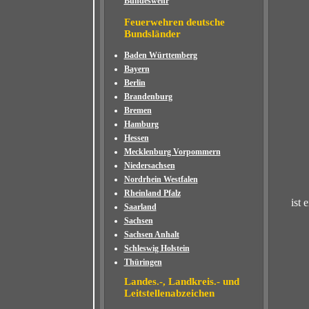
Bundeswehr
Feuerwehren deutsche
Bundsländer
Baden Württemberg
Bayern
Berlin
Brandenburg
Bremen
Hamburg
Hessen
Mecklenburg Vorpommern
Niedersachsen
Nordrhein Westfalen
Rheinland Pfalz
ist 
Saarland
Sachsen
Sachsen Anhalt
Schleswig Holstein
Thüringen
Landes.-, Landkreis.- und
Leitstellenabzeichen