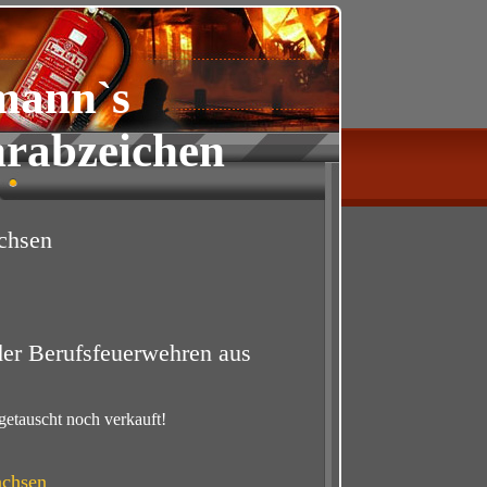
mann`s
rabzeichen
chsen
 der Berufsfeuerwehren aus
getauscht noch verkauft!
achsen