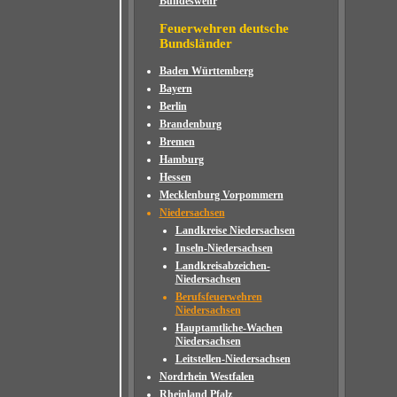
Bundeswehr
Feuerwehren deutsche
Bundsländer
Baden Württemberg
Bayern
Berlin
Brandenburg
Bremen
Hamburg
Hessen
Mecklenburg Vorpommern
Niedersachsen
Landkreise Niedersachsen
Inseln-Niedersachsen
Landkreisabzeichen-
Niedersachsen
Berufsfeuerwehren
Niedersachsen
Hauptamtliche-Wachen
Niedersachsen
Leitstellen-Niedersachsen
Nordrhein Westfalen
Rheinland Pfalz