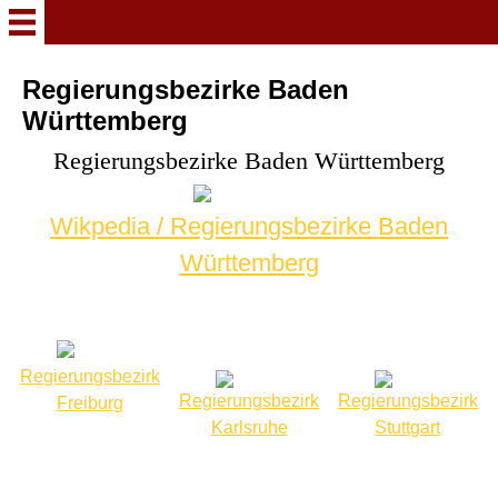
Hermann`s
Regierungsbezirke Baden
Feuerwehrabzeichen
Württemberg
Regierungsbezirke Baden Württemberg
Willkommen
Wikpedia / Regierungsbezirke Baden
NEWS
Württemberg
Feuerwehr Velbert
Mein Hobby Musik
Regierungsbezirk
Regierungsbezirk
Regierungsbezirk
Freiburg
Deutschland
Karlsruhe
Stuttgart
Deutsche Berufsfeuerwehren