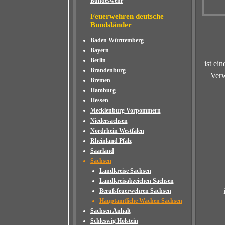
Bundeswehr
Feuerwehren deutsche
Bundsländer
Baden Württemberg
Bayern
Berlin
ist ei
Brandenburg
Verw
Bremen
Hamburg
Hessen
Mecklenburg Vorpommern
Niedersachsen
Nordrhein Westfalen
Rheinland Pfalz
Saarland
Sachsen
Landkreise Sachsen
Landkreisabzeichen Sachsen
Berufsfeuerwehren Sachsen
Hauptamtliche Wachen Sachsen
Sachsen Anhalt
Schleswig Holstein