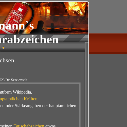
mann`s
rabzeichen
chsen
 Seite erstellt.
attform Wikipedia,
auptamtlichen Kräften
,
hen oder Stärkeangaben der hauptamtlichen
i meinen
Tauschabzeichen
etwas.