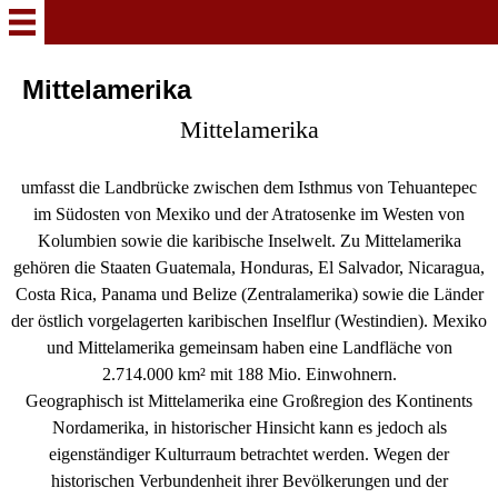
Hermann`s
Mittelamerika
Feuerwehrabzeichen
Mittelamerika
Willkommen
umfasst die Landbrücke zwischen dem Isthmus von Tehuantepec
im Südosten von Mexiko und der Atratosenke im Westen von
NEWS
Kolumbien sowie die karibische Inselwelt. Zu Mittelamerika
gehören die Staaten Guatemala, Honduras, El Salvador, Nicaragua,
Feuerwehr Velbert
Costa Rica, Panama und Belize (Zentralamerika) sowie die Länder
der östlich vorgelagerten karibischen Inselflur (Westindien). Mexiko
und Mittelamerika gemeinsam haben eine Landfläche von
Mein Hobby Musik
2.714.000 km² mit 188 Mio. Einwohnern.
Geographisch ist Mittelamerika eine Großregion des Kontinents
Deutschland
Nordamerika, in historischer Hinsicht kann es jedoch als
eigenständiger Kulturraum betrachtet werden. Wegen der
historischen Verbundenheit ihrer Bevölkerungen und der
Deutsche Berufsfeuerwehren