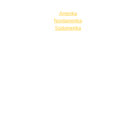
Amerika
Bremen
Nordamerika
Südamerika
Hamburg
Hessen
Mecklenburg Vorpommern
Niedersachsen
Nordrhein Westfalen
Rheinland Pfalz