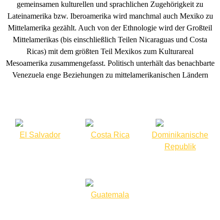
gemeinsamen kulturellen und sprachlichen Zugehörigkeit zu
Lateinamerika bzw. Iberoamerika wird manchmal auch Mexiko zu
Hauptamtliche Wachen
Mittelamerika gezählt. Auch von der Ethnologie wird der Großteil
Deutschland
Mittelamerikas (bis einschließlich Teilen Nicaraguas und Costa
Ricas) mit dem größten Teil Mexikos zum Kulturareal
Bundeswehrfeuerwehr und
Mesoamerika zusammengefasst. Politisch unterhält das benachbarte
Bundeswehr
Venezuela enge Beziehungen zu mittelamerikanischen Ländern
Feuerwehren deutsche
Bundsländer
Baden Württemberg
El Salvador
Costa Rica
Dominikanische
Republik
Bayern
Berlin
Guatemala
Brandenburg