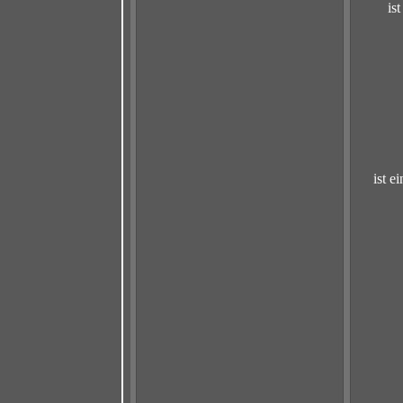
is
ist e