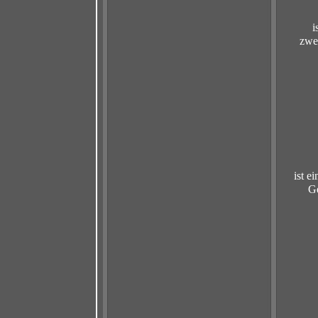
i
zwe
ist e
Ge