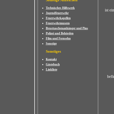
Sonstige Abzeichen
Technisches Hilfswerk
ist e
Jugendfeuerwehr
Feuerwehrkapellen
Feuerwehrmuseen
Brusttaschenanhänger und Pins
Polizei und Behörden
Film und Fernsehn
Sonstige
Sonstiges
Kontakt
Gästebuch
Linkliste
befi