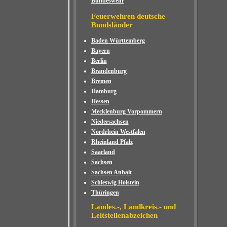
Bundeswehr
Feuerwehren deutsche
Bundsländer
Baden Württemberg
Bayern
Berlin
Brandenburg
Bremen
Hamburg
Hessen
Mecklenburg Vorpommern
Niedersachsen
Nordrhein Westfalen
Rheinland Pfalz
Saarland
Sachsen
Sachsen Anhalt
Schleswig Holstein
Thüringen
Landes.-, Landkreis.- und
Leitstellenabzeichen