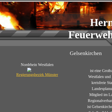
Her
Feuerweh
Gelsenkirchen
Nordrhein Westfalen
ist eine Groß
Regierungsbezirk Münster
Westfalen und 
kreisfreie St
Landesplanun
Mitglied im L
Regionalverban
ist Gelsenkirch