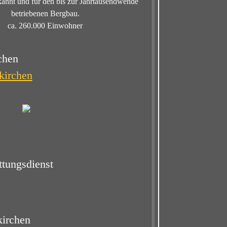
annt und für den bis zur Jahrtausendwende
betriebenen Bergbau.
ca. 260.000 Einwohner
chen
kirchen
tungsdienst
kirchen