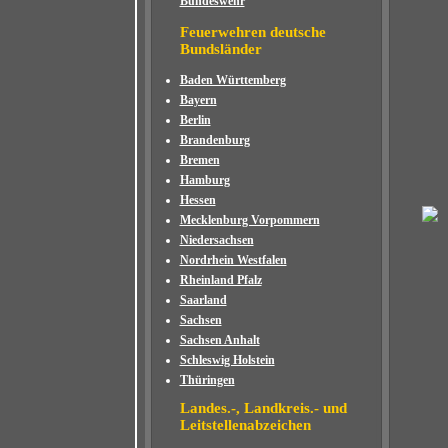
Bundeswehr
Feuerwehren deutsche
Bundsländer
Baden Württemberg
Bayern
Berlin
Brandenburg
Bremen
Hamburg
Hessen
Mecklenburg Vorpommern
Niedersachsen
Nordrhein Westfalen
Rheinland Pfalz
Saarland
Sachsen
Sachsen Anhalt
Schleswig Holstein
Thüringen
Landes.-, Landkreis.- und
Leitstellenabzeichen