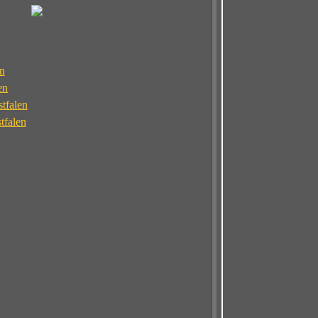
n
en
tfalen
tfalen